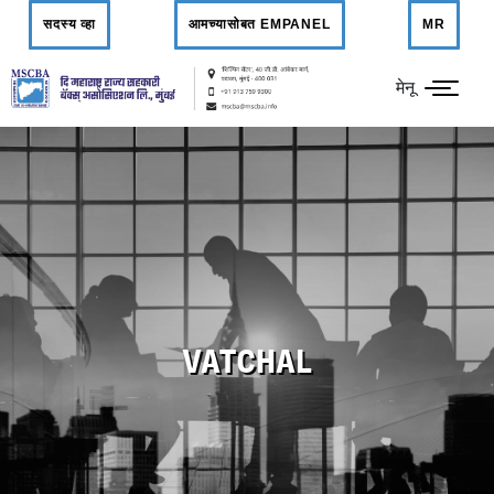
सदस्य व्हा
आमच्यासोबत EMPANEL
MR
मेनू
VATCHAL