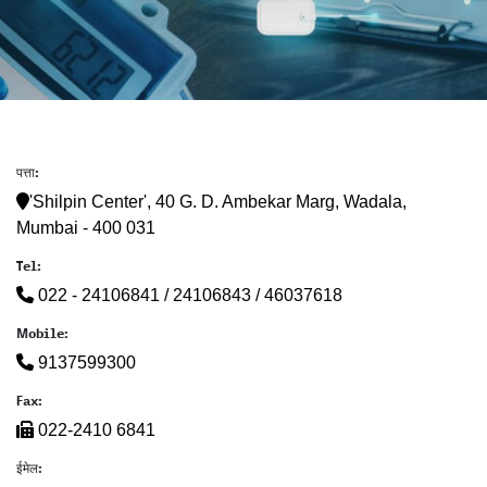
पत्ता:
'Shilpin Center', 40 G. D. Ambekar Marg, Wadala,
Mumbai - 400 031
Tel:
022 - 24106841 / 24106843 / 46037618
Mobile:
9137599300
Fax:
022-2410 6841
ईमेल: