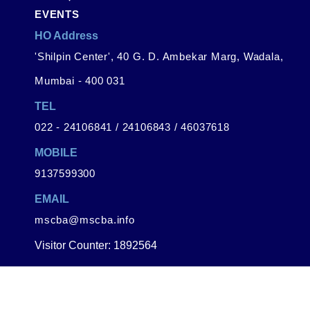
EVENTS
HO Address
'Shilpin Center', 40 G. D. Ambekar Marg, Wadala,
Mumbai - 400 031
TEL
022 - 24106841 / 24106843 / 46037618
MOBILE
9137599300
EMAIL
mscba@mscba.info
Visitor Counter: 1892564
गोपनीयता धोरण