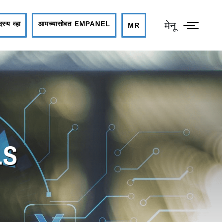
मेनू
स्य व्हा
आमच्यासोबत EMPANEL
MR
LS