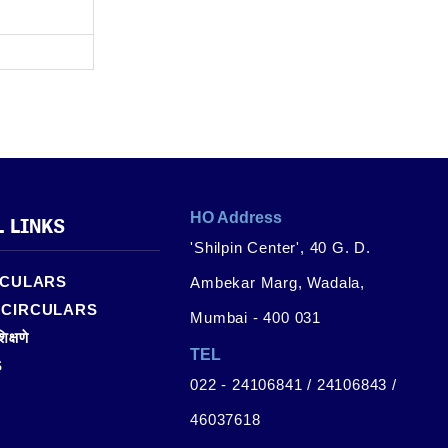
HO Address
L LINKS
'Shilpin Center', 40 G. D.
RCULARS
Ambekar Marg, Wadala,
 CIRCULARS
Mumbai - 400 031
िक्षणे
TEL
S
022 - 24106841 / 24106843 /
46037618