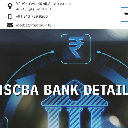
सद
SCBA BANK DETAI