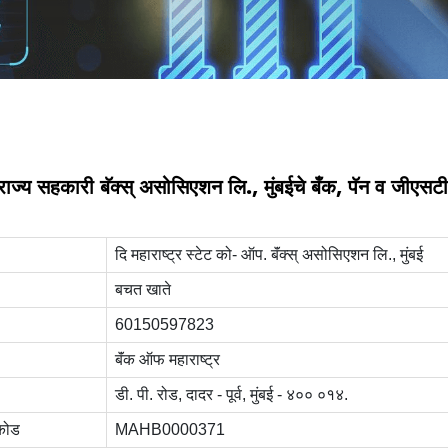
र राज्य सहकारी बॅक्स्‌ असोसिएशन लि., मुंबईचे बँक, पॅन व जीएस
दि महाराष्ट्र स्टेट को- ऑप. बॅंक्स्‌ असोसिएशन लि., मुंबई
बचत खाते
60150597823
बॅंक ऑफ महाराष्ट्र
डी. पी. रोड, दादर - पूर्व, मुंबई - ४०० ०१४.
कोड
MAHB0000371