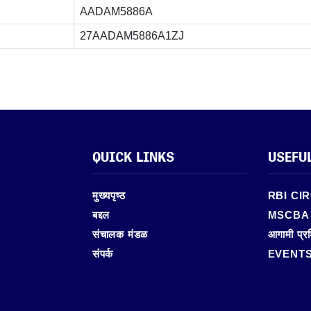
AADAM5886A
27AADAM5886A1ZJ
QUICK LINKS
USEFU
मुख्यपृष्ठ
RBI CI
बद्दल
MSCBA
संचालक मंडळ
आगामी प्रश
संपर्क
EVENT